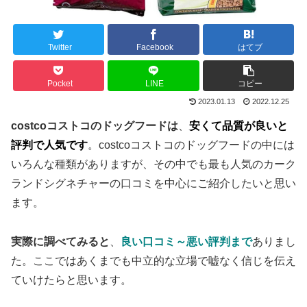
Twitter
Facebook
はてブ
Pocket
LINE
コピー
2023.01.13
2022.12.25
costcoコストコのドッグフードは
、
安くて品質が良いと
評判で人気です
。costcoコストコのドッグフードの中には
いろんな種類がありますが、その中でも最も人気のカーク
ランドシグネチャーの口コミを中心にご紹介したいと思い
ます。
実際に調べてみると
、
良い口コミ～悪い評判まで
ありまし
た。ここではあくまでも中立的な立場で嘘なく信じを伝え
ていけたらと思います。