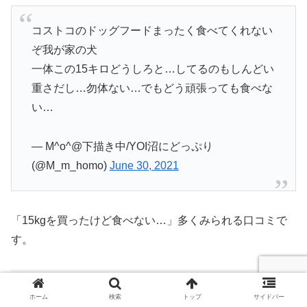
コストコのドッグフードまったく食べてくれない
ぞ我が家の犬
一体この15キロどうしろと…してるのもしんどい
重さだし…勿体ない…でもどう頑張っても食べな
い…
— M^o^@下描き中/YOI沼にどっぷり
(@M_m_homo)
June 30, 2021
「15kgを買ったけど食べない…」多くみられる口コミで
す。
costcoコストコドッグフードの口コミまと
ホーム
検索
トップ
サイドバー
め